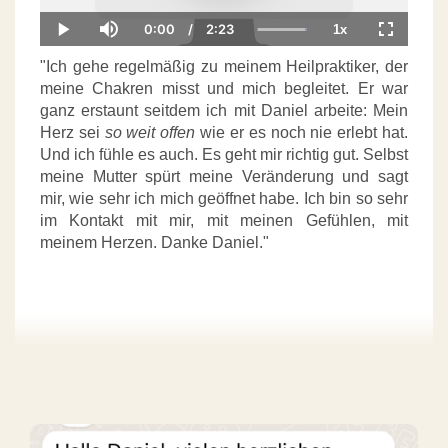
0:00
/
2:23
1x
Current
Duration
Loaded
:
Play
Mute
Playback
Fullscree
Time
100.00%
Rate
"Ich gehe regelmäßig zu meinem Heilpraktiker, der
meine Chakren misst und mich begleitet. Er war
ganz erstaunt seitdem ich mit Daniel arbeite: Mein
Herz sei
so weit offen
wie er es noch nie erlebt hat.
Und ich fühle es auch. Es geht mir richtig gut. Selbst
meine Mutter spürt meine Veränderung und sagt
mir, wie sehr ich mich geöffnet habe. Ich bin so sehr
im Kontakt mit mir, mit meinen Gefühlen, mit
meinem Herzen. Danke Daniel."