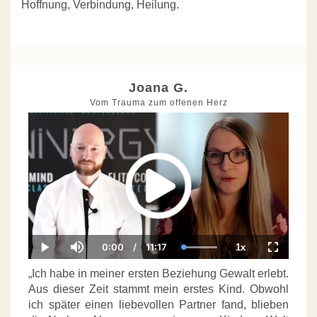
Hoffnung, Verbindung, Heilung.
Joana G.
Vom Trauma zum offenen Herz
0:00
/
11:17
1x
Current
Duration
Loaded
:
Play
Mute
Playback
Fullscree
Time
100.00%
Rate
„Ich habe in meiner ersten Beziehung Gewalt erlebt.
Aus dieser Zeit stammt mein erstes Kind. Obwohl
ich später einen liebevollen Partner fand, blieben