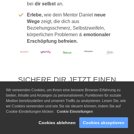
bei
dir selbst
an.
Erlebe,
wie dein Mentor Daniel
neue
Wege
zeigt, die dich aus
Beziehungsschmerz, Selbstzweifeln,
körperlichen Problemen &
emotionaler
Erschöpfung befreien.
SICHERE DIR JETZT EINEN
LIMITIERTEN PLATZ...
Wir verwenden Cookies, um Ihnen eine bessere Browser-Erfahrung zu
bieten, Inhalte und Anzeigen zu personalisieren, Funktionen für soziale
Medien bereitzustellen und unseren Traffic zu analysieren. Lesen Sie, wie
Jetzt kostenlos zum online 
wir Cookies verwenden und wie Sie sie steuern können, indem Sie auf
LIVE Workshop
Cookie-Einstellungen klicken.
Cookie Einstellungen
hier klicken
Cookies ablehnen
Cookies akzeptieren