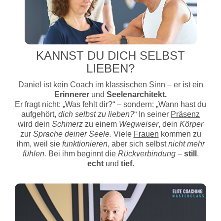
KANNST DU DICH SELBST
LIEBEN?
Daniel ist kein Coach im klassischen Sinn – er ist ein
Erinnerer
und
Seelenarchitekt.
Er fragt nicht: „Was fehlt dir?“ – sondern: „Wann hast du
aufgehört,
dich selbst zu lieben?
“ In seiner
Präsenz
wird dein
Schmerz
zu einem
Wegweiser
, dein
Körper
zur
Sprache deiner Seele.
Viele
Frauen
kommen zu
ihm, weil sie
funktionieren
, aber sich selbst
nicht mehr
fühlen.
Bei ihm beginnt die
Rückverbindung
–
still
,
echt
und
tief.