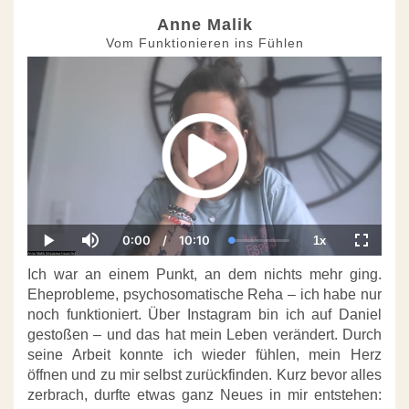
Anne Malik
Vom Funktionieren ins Fühlen
0:00
/
10:10
1x
Current
Duration
Loaded
:
Play
Mute
Playback
Fullscre
Time
0.00%
Rate
Ich war an einem Punkt, an dem nichts mehr ging.
Eheprobleme, psychosomatische Reha – ich habe nur
noch funktioniert. Über Instagram bin ich auf Daniel
gestoßen – und das hat mein Leben verändert. Durch
seine Arbeit konnte ich wieder fühlen, mein Herz
öffnen und zu mir selbst zurückfinden. Kurz bevor alles
zerbrach, durfte etwas ganz Neues in mir entstehen: